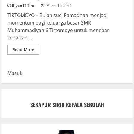
Riyan IT Tim
Maret 16, 2026
TIRTOMOYO – Bulan suci Ramadhan menjadi
momentum bagi keluarga besar SMK
Muhammadiyah 6 Tirtomoyo untuk menebar
kebaikan....
Read
Read More
more
about
SMK
Muhammadiyah
6
Masuk
Tirtomoyo
Gelar
Aksi
Berbagi
450
Porsi
Takjil
SEKAPUR SIRIH KEPALA SEKOLAH
dan
Bazar
Ramadhan