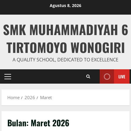
Skip
Agustus 8, 2026
to
content
SMK MUHAMMADIYAH 6
TIRTOMOYO WONOGIRI
A QUALITY SCHOOL, DEDICATED TO EXCELLENCE
LIVE
Primary
Menu
Home
2026
Maret
Bulan:
Maret 2026