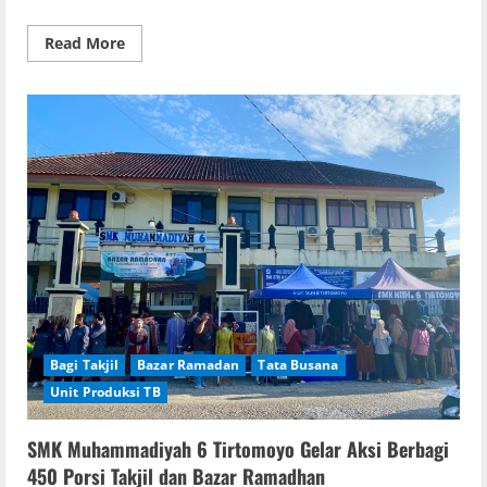
Read
Read More
more
about
Agenda
Fun
Game
Bola
Voli
Antara
SMK
Muhammadiyah
6
Tirtomoyo
vs
Alumni,
Kamis
19
Maret
2026
Bagi Takjil
Bazar Ramadan
Tata Busana
Unit Produksi TB
SMK Muhammadiyah 6 Tirtomoyo Gelar Aksi Berbagi
450 Porsi Takjil dan Bazar Ramadhan