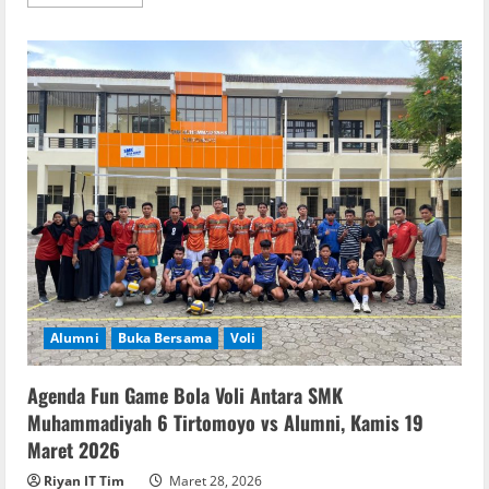
more
about
Apel
Pagi
dan
Halal
Bihalal
1447
H
SMK
Muhammadiyah
6
Tirtomoyo
Sabtu,
28
Maret
2026
Alumni
Buka Bersama
Voli
Agenda Fun Game Bola Voli Antara SMK
Muhammadiyah 6 Tirtomoyo vs Alumni, Kamis 19
Maret 2026
Riyan IT Tim
Maret 28, 2026