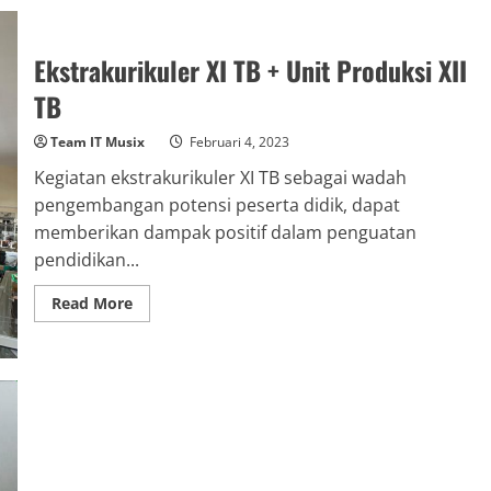
Futsal
Competition
Prasasti#7
2023
Ekstrakurikuler XI TB + Unit Produksi XII
kemas
UNS
TB
Team IT Musix
Februari 4, 2023
Kegiatan ekstrakurikuler XI TB sebagai wadah
pengembangan potensi peserta didik, dapat
memberikan dampak positif dalam penguatan
pendidikan...
Read
Read More
more
about
Ekstrakurikuler
XI
TB
+
Unit
Produksi
XII
TB