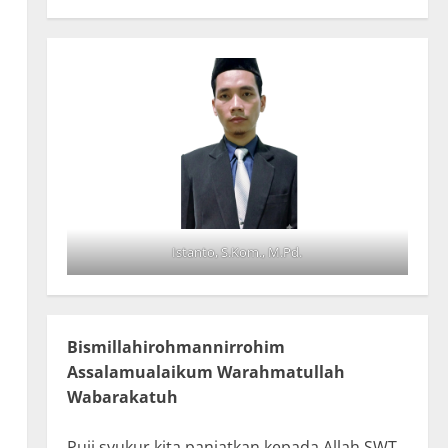
Istanto, S.Kom., M.Pd.
Bismillahirohmannirrohim
Assalamualaikum Warahmatullah
Wabarakatuh
Puji syukur kita panjatkan kepada Allah SWT,