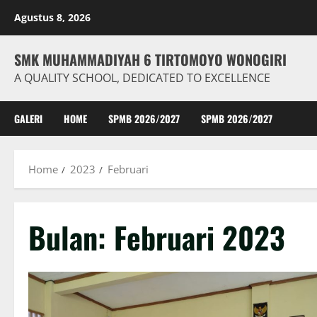
Skip
Agustus 8, 2026
to
content
SMK MUHAMMADIYAH 6 TIRTOMOYO WONOGIRI
A QUALITY SCHOOL, DEDICATED TO EXCELLENCE
GALERI
HOME
SPMB 2026/2027
SPMB 2026/2027
Home
2023
Februari
Bulan:
Februari 2023