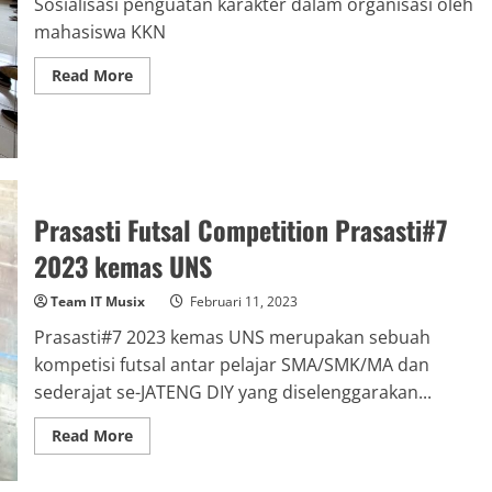
Sosialisasi penguatan karakter dalam organisasi oleh
mahasiswa KKN
Read
Read More
more
about
Sosialisasi
penguatan
karakter
dalam
organisasi
oleh
mahasiswa
Prasasti Futsal Competition Prasasti#7
KKN
2023 kemas UNS
Team IT Musix
Februari 11, 2023
Prasasti#7 2023 kemas UNS merupakan sebuah
kompetisi futsal antar pelajar SMA/SMK/MA dan
sederajat se-JATENG DIY yang diselenggarakan...
Read
Read More
more
about
Prasasti