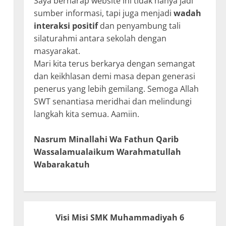
Saya berharap website ini tidak hanya jadi
sumber informasi, tapi juga menjadi
wadah
interaksi positif
dan penyambung tali
silaturahmi antara sekolah dengan
masyarakat.
Mari kita terus berkarya dengan semangat
dan keikhlasan demi masa depan generasi
penerus yang lebih gemilang. Semoga Allah
SWT senantiasa meridhai dan melindungi
langkah kita semua. Aamiin.
Nasrum Minallahi Wa Fathun Qarib
Wassalamualaikum Warahmatullah
Wabarakatuh
Visi Misi SMK Muhammadiyah 6