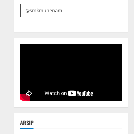
@smkmuhenam
ARSIP