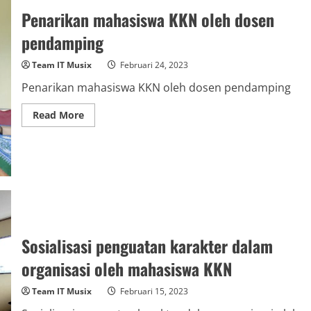
Penarikan mahasiswa KKN oleh dosen
pendamping
Team IT Musix
Februari 24, 2023
Penarikan mahasiswa KKN oleh dosen pendamping
Read
Read More
more
about
Penarikan
mahasiswa
KKN
oleh
dosen
pendamping
Sosialisasi penguatan karakter dalam
organisasi oleh mahasiswa KKN
Team IT Musix
Februari 15, 2023