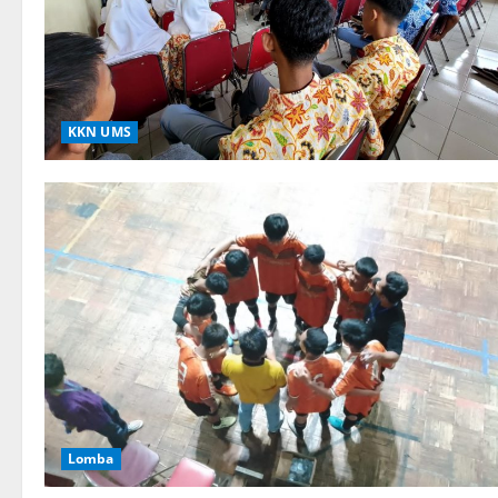
KKN UMS
Lomba