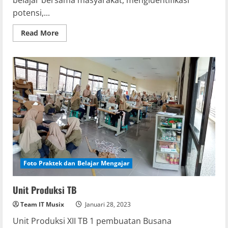
potensi,...
Read
Read More
more
about
KKN
Universitas
Muhammadiyah
Surakarta
Foto Praktek dan Belajar Mengajar
Unit Produksi TB
Team IT Musix
Januari 28, 2023
Unit Produksi XII TB 1 pembuatan Busana