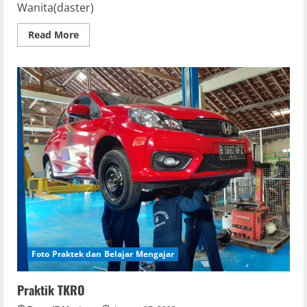
Wanita(daster)
Read
Read More
more
about
Unit
Produksi
TB
Foto Praktek dan Belajar Mengajar
Praktik TKRO