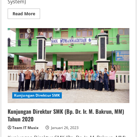
System)
Read
Read More
more
about
MOU
dengan
PT.
KIAS
Kunjungan Direktur SMK
Kunjungan Direktur SMK (Bp. Dr. Ir. M. Bakrun, MM)
Tahun 2020
Team IT Musix
Januari 26, 2023