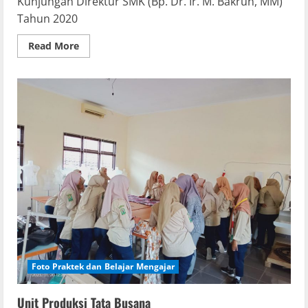
Kunjungan Direktur SMK (Bp. Dr. Ir. M. Bakrun, MM)
Tahun 2020
Read
Read More
more
about
Kunjungan
Direktur
SMK
(Bp.
Dr.
Ir.
M.
Bakrun,
MM)
Tahun
2020
Foto Praktek dan Belajar Mengajar
Unit Produksi Tata Busana