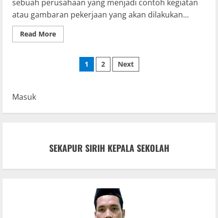
sebuah perusahaan yang menjadi contoh kegiatan
atau gambaran pekerjaan yang akan dilakukan...
Read
Read More
more
about
Kunjungan
Paginasi
Industri
1
2
Next
pos
Masuk
SEKAPUR SIRIH KEPALA SEKOLAH