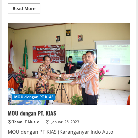
Read
Read More
more
about
Pengembangan
Jejaring
Kerjasama
Industri
dan
Penandatanganan
MOU
dengan
Daihatsu
MOU dengan PT KIAS
MOU dengan PT. KIAS
Team IT Musix
Januari 26, 2023
MOU dengan PT KIAS (Karanganyar Indo Auto