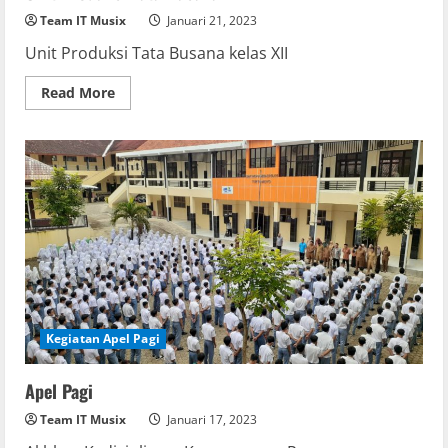
Team IT Musix
Januari 21, 2023
Unit Produksi Tata Busana kelas XII
Read
Read More
more
about
Unit
Produksi
Tata
Busana
Kegiatan Apel Pagi
Apel Pagi
Team IT Musix
Januari 17, 2023