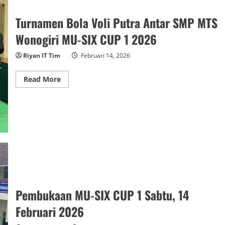
Turnamen Bola Voli Putra Antar SMP MTS
Wonogiri MU-SIX CUP 1 2026
Riyan IT Tim
Februari 14, 2026
Read
Read More
more
about
Turnamen
Bola
Voli
Putra
Antar
SMP
MTS
Wonogiri
MU-
SIX
CUP
1
2026
Pembukaan MU-SIX CUP 1 Sabtu, 14
Februari 2026