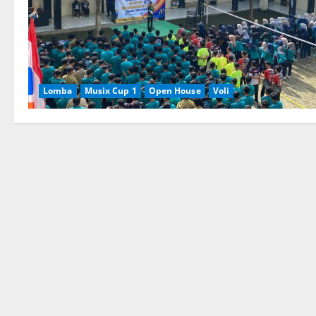
Lomba
Musix Cup 1
Open House
Voli