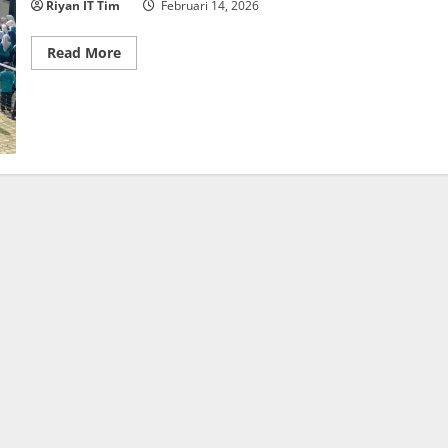
Riyan IT Tim
Februari 14, 2026
Read
Read More
more
about
Pembukaan
MU-
SIX
CUP
1
Sabtu,
14
Februari
2026