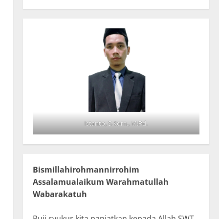
Istanto, S.Kom., M.Pd.
Bismillahirohmannirrohim
Assalamualaikum Warahmatullah
Wabarakatuh
Puji syukur kita panjatkan kepada Allah SWT,