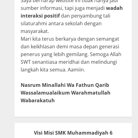
Saya berharap website ini tidak hanya jadi
sumber informasi, tapi juga menjadi
wadah
interaksi positif
dan penyambung tali
silaturahmi antara sekolah dengan
masyarakat.
Mari kita terus berkarya dengan semangat
dan keikhlasan demi masa depan generasi
penerus yang lebih gemilang. Semoga Allah
SWT senantiasa meridhai dan melindungi
langkah kita semua. Aamiin.
Nasrum Minallahi Wa Fathun Qarib
Wassalamualaikum Warahmatullah
Wabarakatuh
Visi Misi SMK Muhammadiyah 6