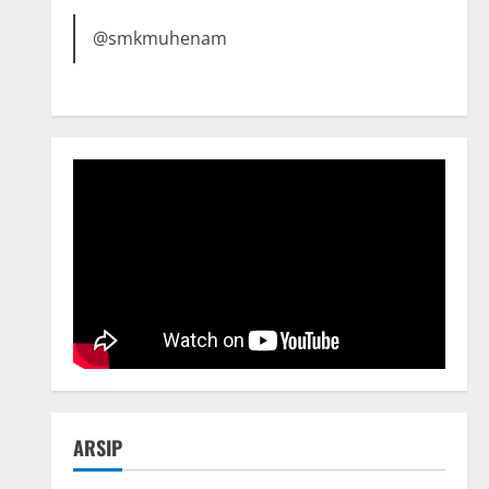
@smkmuhenam
ARSIP