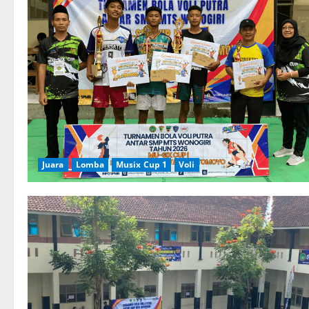
Juara
Lomba
Musix Cup 1
Voli