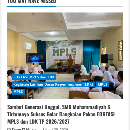
YOU MAY HAVE MISSED
FORTASI MPLS dan LDK
Kegiatan Latihan Dasar Kepemimpinan (LDK)
MPLS
MPLS
Sambut Generasi Unggul, SMK Muhammadiyah 6
Tirtomoyo Sukses Gelar Rangkaian Pekan FORTASI
MPLS dan LDK TP 2026/2027
Team IT Musix
Juli 20, 2026