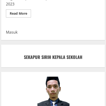
2023
Read
Read More
more
about
Kegiatan
Open
House
Masuk
pada
hari
Sabtu
9
Desember
2023
SEKAPUR SIRIH KEPALA SEKOLAH