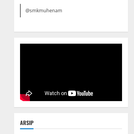
@smkmuhenam
ARSIP