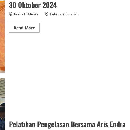
30 Oktober 2024
Team IT Musix
Februari 18, 2025
Read
Read More
more
about
Pelatihan
Batik
Tulis
Bersama
Rifky
Batik
30
Oktober
2024
Pelatihan Pengelasan Bersama Aris Endra