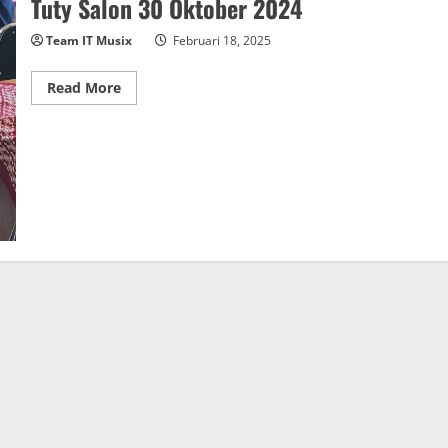
Tuty Salon 30 Oktober 2024
Team IT Musix
Februari 18, 2025
Read
Read More
more
about
Pelatihan
Beauty
and
Make
Up
Bersama
Tuty
Salon
30
Oktober
2024