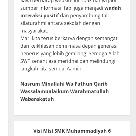
Saya berharap website ini tidak hanya jadi
sumber informasi, tapi juga menjadi
wadah
interaksi positif
dan penyambung tali
silaturahmi antara sekolah dengan
masyarakat.
Mari kita terus berkarya dengan semangat
dan keikhlasan demi masa depan generasi
penerus yang lebih gemilang. Semoga Allah
SWT senantiasa meridhai dan melindungi
langkah kita semua. Aamiin.
Nasrum Minallahi Wa Fathun Qarib
Wassalamualaikum Warahmatullah
Wabarakatuh
Visi Misi SMK Muhammadiyah 6