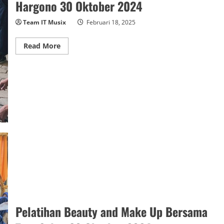
Hargono 30 Oktober 2024
Team IT Musix
Februari 18, 2025
Read
Read More
more
about
Pelatihan
Pengelasan
Bersama
Aris
Endra
Hargono
30
Oktober
2024
Pelatihan Beauty and Make Up Bersama