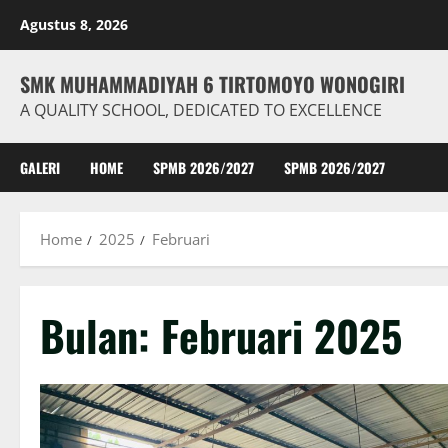
Skip
Agustus 8, 2026
to
content
SMK MUHAMMADIYAH 6 TIRTOMOYO WONOGIRI
A QUALITY SCHOOL, DEDICATED TO EXCELLENCE
GALERI
HOME
SPMB 2026/2027
SPMB 2026/2027
Home
2025
Februari
Bulan:
Februari 2025