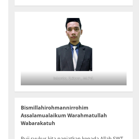
Istanto, S.Kom., M.Pd.
Bismillahirohmannirrohim
Assalamualaikum Warahmatullah
Wabarakatuh
Puji syukur kita panjatkan kepada Allah SWT,